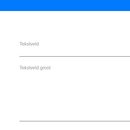
Call me back by fax
Tekstveld
Tekstveld groot